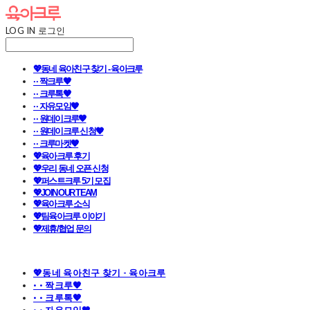
LOG IN
로그인
💖동네 육아친구 찾기 - 육아크루
· · 짝크루🧡
· · 크루톡🧡
· · 자유모임🧡
· · 원데이크루🧡
· · 원데이크루 신청🧡
· · 크루마켓🧡
💖육아크루 후기
💖우리 동네 오픈 신청
💖퍼스트크루 5기 모집
💖JOIN OUR TEAM
💖육아크루 소식
💖팀육아크루 이야기
💖제휴/협업 문의
💖동네 육아친구 찾기 - 육아크루
· · 짝크루🧡
· · 크루톡🧡