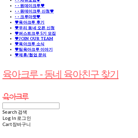
· · 자유모임🧡
· · 원데이크루🧡
· · 원데이크루 신청🧡
· · 크루마켓🧡
💖육아크루 후기
💖우리 동네 오픈 신청
💖퍼스트크루 5기 모집
💖JOIN OUR TEAM
💖육아크루 소식
💖팀육아크루 이야기
💖제휴/협업 문의
육아크루 - 동네 육아친구 찾기
Search
검색
Log In
로그인
Cart
장바구니