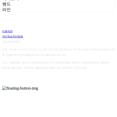
밴드
라인
이용약관
개인정보처리방침
사업자정보확인
상호: 주식회사 다이노즈 | 대표: 이가영 | 개인정보관리책임자: 이가영 | 전화: 070-8110-6268 | 이메
일: yugacrew.official@gmail.com | help@yugacrew.com
주소: 서울특별시 강남구 선릉로93길 40 나라키움역삼A빌딩 408호 | 사업자등록번호:
498-86-
02591
| 통신판매:
제 2023-서울강남-05146호
| 호스팅제공자: (주)식스샵