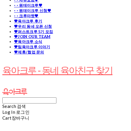
· · 자유모임🧡
· · 원데이크루🧡
· · 원데이크루 신청🧡
· · 크루마켓🧡
💖육아크루 후기
💖우리 동네 오픈 신청
💖퍼스트크루 5기 모집
💖JOIN OUR TEAM
💖육아크루 소식
💖팀육아크루 이야기
💖제휴/협업 문의
육아크루 - 동네 육아친구 찾기
Search
검색
Log In
로그인
Cart
장바구니