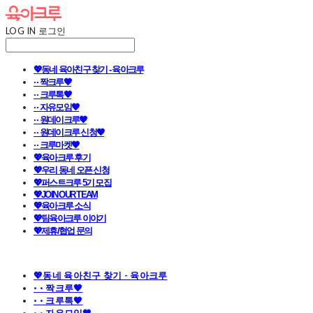
LOG IN
로그인
💖동네 육아친구 찾기 - 육아크루
· · 짝크루🧡
· · 크루톡🧡
· · 자유모임🧡
· · 원데이크루🧡
· · 원데이크루 신청🧡
· · 크루마켓🧡
💖육아크루 후기
💖우리 동네 오픈 신청
💖퍼스트크루 5기 모집
💖JOIN OUR TEAM
💖육아크루 소식
💖팀육아크루 이야기
💖제휴/협업 문의
💖동네 육아친구 찾기 - 육아크루
· · 짝크루🧡
· · 크루톡🧡