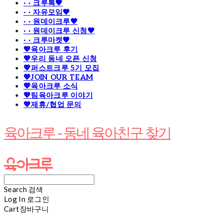
· · 크루톡🧡
· · 자유모임🧡
· · 원데이크루🧡
· · 원데이크루 신청🧡
· · 크루마켓🧡
💖육아크루 후기
💖우리 동네 오픈 신청
💖퍼스트크루 5기 모집
💖JOIN OUR TEAM
💖육아크루 소식
💖팀육아크루 이야기
💖제휴/협업 문의
육아크루 - 동네 육아친구 찾기
Search
검색
Log In
로그인
Cart
장바구니