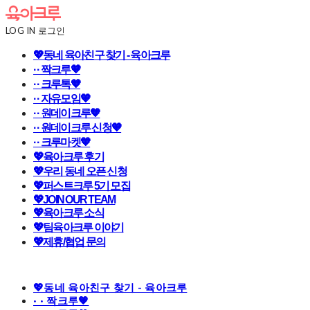
LOG IN
로그인
💖동네 육아친구 찾기 - 육아크루
· · 짝크루🧡
· · 크루톡🧡
· · 자유모임🧡
· · 원데이크루🧡
· · 원데이크루 신청🧡
· · 크루마켓🧡
💖육아크루 후기
💖우리 동네 오픈 신청
💖퍼스트크루 5기 모집
💖JOIN OUR TEAM
💖육아크루 소식
💖팀육아크루 이야기
💖제휴/협업 문의
💖동네 육아친구 찾기 - 육아크루
· · 짝크루🧡