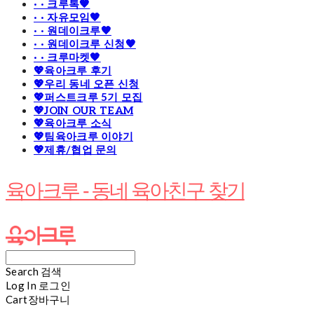
· · 크루톡🧡
· · 자유모임🧡
· · 원데이크루🧡
· · 원데이크루 신청🧡
· · 크루마켓🧡
💖육아크루 후기
💖우리 동네 오픈 신청
💖퍼스트크루 5기 모집
💖JOIN OUR TEAM
💖육아크루 소식
💖팀육아크루 이야기
💖제휴/협업 문의
육아크루 - 동네 육아친구 찾기
Search
검색
Log In
로그인
Cart
장바구니