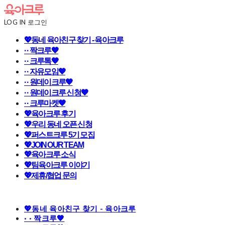
LOG IN
로그인
💖동네 육아친구 찾기 - 육아크루
· · 짝크루🧡
· · 크루톡🧡
· · 자유모임🧡
· · 원데이크루🧡
· · 원데이크루 신청🧡
· · 크루마켓🧡
💖육아크루 후기
💖우리 동네 오픈 신청
💖퍼스트크루 5기 모집
💖JOIN OUR TEAM
💖육아크루 소식
💖팀육아크루 이야기
💖제휴/협업 문의
💖동네 육아친구 찾기 - 육아크루
· · 짝크루🧡