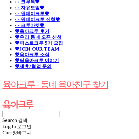
· · 크루톡🧡
· · 자유모임🧡
· · 원데이크루🧡
· · 원데이크루 신청🧡
· · 크루마켓🧡
💖육아크루 후기
💖우리 동네 오픈 신청
💖퍼스트크루 5기 모집
💖JOIN OUR TEAM
💖육아크루 소식
💖팀육아크루 이야기
💖제휴/협업 문의
육아크루 - 동네 육아친구 찾기
Search
검색
Log In
로그인
Cart
장바구니