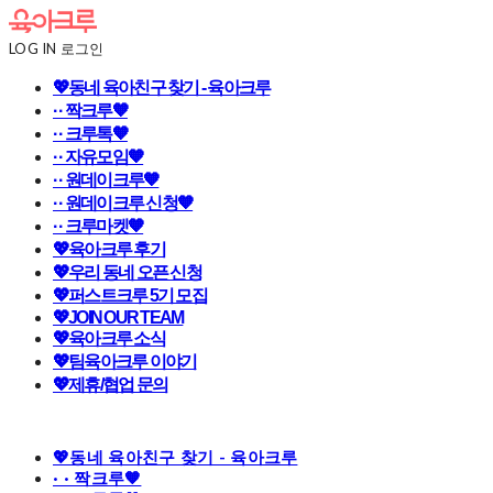
LOG IN
로그인
💖동네 육아친구 찾기 - 육아크루
· · 짝크루🧡
· · 크루톡🧡
· · 자유모임🧡
· · 원데이크루🧡
· · 원데이크루 신청🧡
· · 크루마켓🧡
💖육아크루 후기
💖우리 동네 오픈 신청
💖퍼스트크루 5기 모집
💖JOIN OUR TEAM
💖육아크루 소식
💖팀육아크루 이야기
💖제휴/협업 문의
💖동네 육아친구 찾기 - 육아크루
· · 짝크루🧡