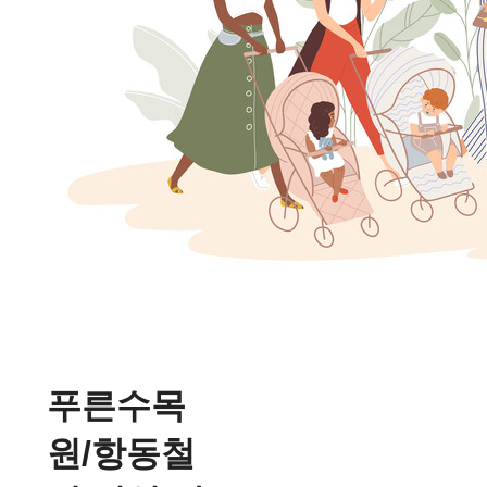
푸른수목
원/항동철