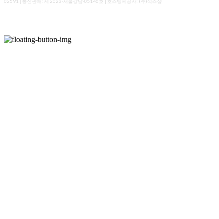
02591
| 통신판매:
제 2023-서울강남-05146호
| 호스팅제공자: (주)식스샵