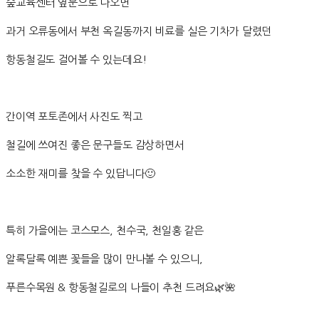
숲교육센터 옆문으로 나오면
과거 오류동에서 부천 옥길동까지 비료를 실은 기차가 달렸던
항동철길도 걸어볼 수 있는데요!
간이역 포토존에서 사진도 찍고
철길에 쓰여진 좋은 문구들도 감상하면서
소소한 재미를 찾을 수 있답니다🙂
특히 가을에는 코스모스, 천수국, 천일홍 같은
알록달록 예쁜 꽃들을 많이 만나볼 수 있으니,
푸른수목원 & 항동철길로의 나들이 추천 드려요🌿🌺