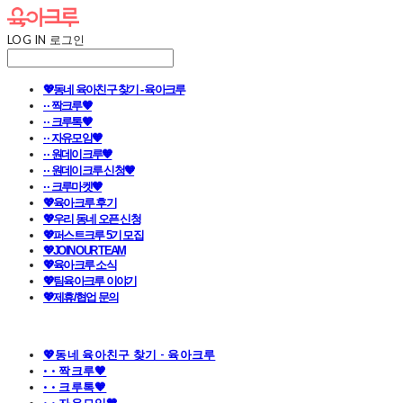
LOG IN
로그인
💖동네 육아친구 찾기 - 육아크루
· · 짝크루🧡
· · 크루톡🧡
· · 자유모임🧡
· · 원데이크루🧡
· · 원데이크루 신청🧡
· · 크루마켓🧡
💖육아크루 후기
💖우리 동네 오픈 신청
💖퍼스트크루 5기 모집
💖JOIN OUR TEAM
💖육아크루 소식
💖팀육아크루 이야기
💖제휴/협업 문의
💖동네 육아친구 찾기 - 육아크루
· · 짝크루🧡
· · 크루톡🧡