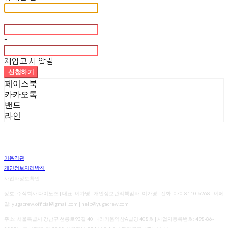
-
-
재입고 시 알림
신청하기
페이스북
카카오톡
밴드
라인
이용약관
개인정보처리방침
사업자정보확인
상호: 주식회사 다이노즈 | 대표: 이가영 | 개인정보관리책임자: 이가영 | 전화: 070-8110-6268 | 이메
일: yugacrew.official@gmail.com | help@yugacrew.com
주소: 서울특별시 강남구 선릉로93길 40 나라키움역삼A빌딩 408호 | 사업자등록번호:
498-86-