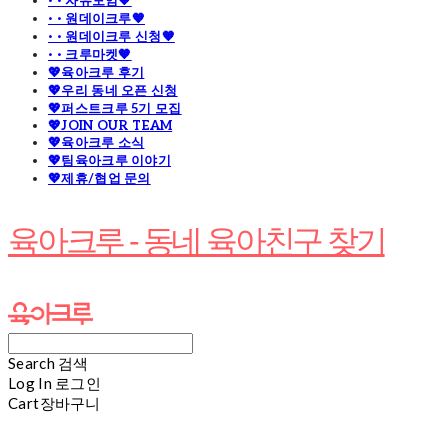
· · 자유모임🧡
· · 원데이크루🧡
· · 원데이크루 신청🧡
· · 크루마켓🧡
💖육아크루 후기
💖우리 동네 오픈 신청
💖퍼스트크루 5기 모집
💖JOIN OUR TEAM
💖육아크루 소식
💖팀육아크루 이야기
💖제휴/협업 문의
육아크루 - 동네 육아친구 찾기
Search
검색
Log In
로그인
Cart
장바구니