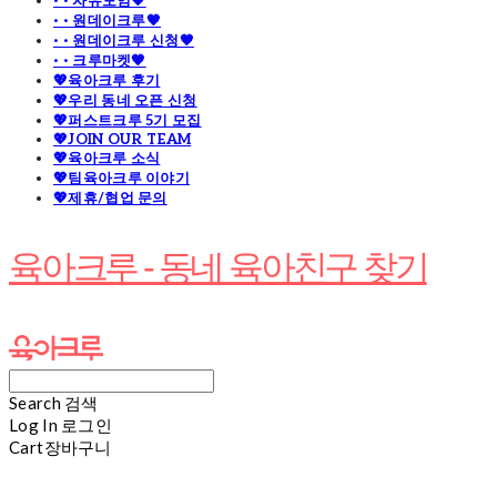
· · 자유모임🧡
· · 원데이크루🧡
· · 원데이크루 신청🧡
· · 크루마켓🧡
💖육아크루 후기
💖우리 동네 오픈 신청
💖퍼스트크루 5기 모집
💖JOIN OUR TEAM
💖육아크루 소식
💖팀육아크루 이야기
💖제휴/협업 문의
육아크루 - 동네 육아친구 찾기
Search
검색
Log In
로그인
Cart
장바구니