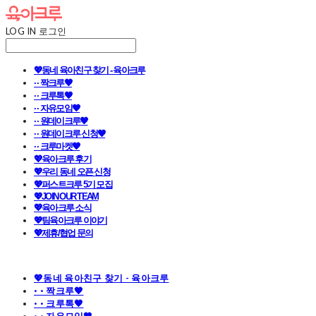
LOG IN
로그인
💖동네 육아친구 찾기 - 육아크루
· · 짝크루🧡
· · 크루톡🧡
· · 자유모임🧡
· · 원데이크루🧡
· · 원데이크루 신청🧡
· · 크루마켓🧡
💖육아크루 후기
💖우리 동네 오픈 신청
💖퍼스트크루 5기 모집
💖JOIN OUR TEAM
💖육아크루 소식
💖팀육아크루 이야기
💖제휴/협업 문의
💖동네 육아친구 찾기 - 육아크루
· · 짝크루🧡
· · 크루톡🧡