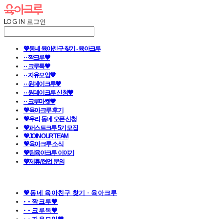
LOG IN
로그인
💖동네 육아친구 찾기 - 육아크루
· · 짝크루🧡
· · 크루톡🧡
· · 자유모임🧡
· · 원데이크루🧡
· · 원데이크루 신청🧡
· · 크루마켓🧡
💖육아크루 후기
💖우리 동네 오픈 신청
💖퍼스트크루 5기 모집
💖JOIN OUR TEAM
💖육아크루 소식
💖팀육아크루 이야기
💖제휴/협업 문의
💖동네 육아친구 찾기 - 육아크루
· · 짝크루🧡
· · 크루톡🧡