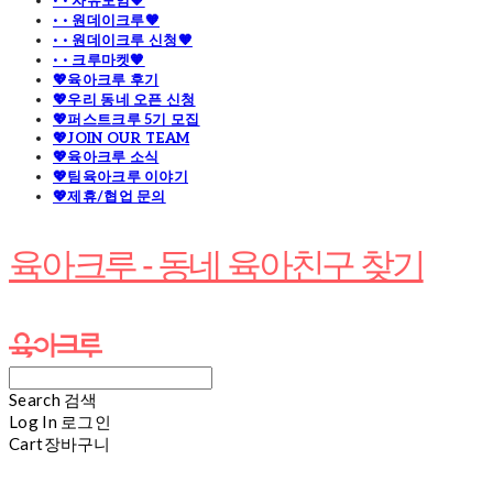
· · 자유모임🧡
· · 원데이크루🧡
· · 원데이크루 신청🧡
· · 크루마켓🧡
💖육아크루 후기
💖우리 동네 오픈 신청
💖퍼스트크루 5기 모집
💖JOIN OUR TEAM
💖육아크루 소식
💖팀육아크루 이야기
💖제휴/협업 문의
육아크루 - 동네 육아친구 찾기
Search
검색
Log In
로그인
Cart
장바구니