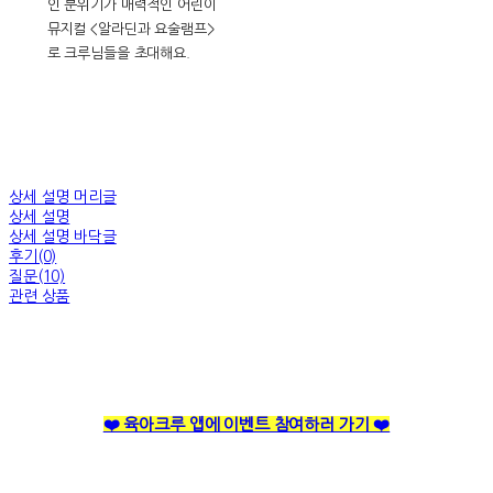
인 분위기가 매력적인 어린이
뮤지컬 <알라딘과 요술램프>
로 크루님들을 초대해요.
상세 설명 머리글
상세 설명
상세 설명 바닥글
후기(0)
질문(10)
관련 상품
❤️ 육아크루 앱에 이벤트 참여하러 가기 ❤️