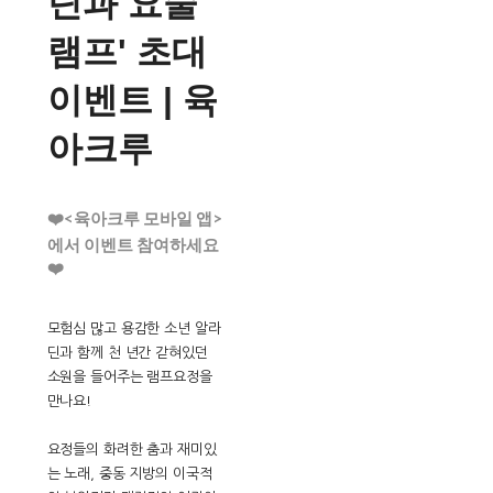
딘과 요술
램프' 초대
이벤트 | 육
아크루
❤️<육아크루 모바일 앱>
에서 이벤트 참여하세요
❤️
모험심 많고 용감한 소년 알라
딘과 함께 천 년간 갇혀있던
소원을 들어주는 램프요정을
만나요!
요정들의 화려한 춤과 재미있
는 노래, 중동 지방의 이국적