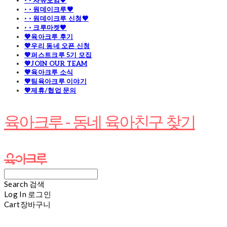
· · 자유모임🧡
· · 원데이크루🧡
· · 원데이크루 신청🧡
· · 크루마켓🧡
💖육아크루 후기
💖우리 동네 오픈 신청
💖퍼스트크루 5기 모집
💖JOIN OUR TEAM
💖육아크루 소식
💖팀육아크루 이야기
💖제휴/협업 문의
육아크루 - 동네 육아친구 찾기
Search
검색
Log In
로그인
Cart
장바구니