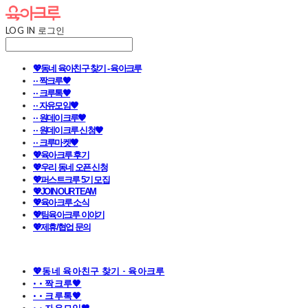
LOG IN
로그인
💖동네 육아친구 찾기 - 육아크루
· · 짝크루🧡
· · 크루톡🧡
· · 자유모임🧡
· · 원데이크루🧡
· · 원데이크루 신청🧡
· · 크루마켓🧡
💖육아크루 후기
💖우리 동네 오픈 신청
💖퍼스트크루 5기 모집
💖JOIN OUR TEAM
💖육아크루 소식
💖팀육아크루 이야기
💖제휴/협업 문의
💖동네 육아친구 찾기 - 육아크루
· · 짝크루🧡
· · 크루톡🧡