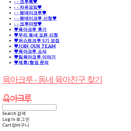
· · 크루톡🧡
· · 자유모임🧡
· · 원데이크루🧡
· · 원데이크루 신청🧡
· · 크루마켓🧡
💖육아크루 후기
💖우리 동네 오픈 신청
💖퍼스트크루 5기 모집
💖JOIN OUR TEAM
💖육아크루 소식
💖팀육아크루 이야기
💖제휴/협업 문의
육아크루 - 동네 육아친구 찾기
Search
검색
Log In
로그인
Cart
장바구니