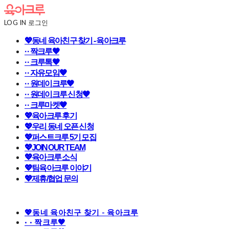
LOG IN
로그인
💖동네 육아친구 찾기 - 육아크루
· · 짝크루🧡
· · 크루톡🧡
· · 자유모임🧡
· · 원데이크루🧡
· · 원데이크루 신청🧡
· · 크루마켓🧡
💖육아크루 후기
💖우리 동네 오픈 신청
💖퍼스트크루 5기 모집
💖JOIN OUR TEAM
💖육아크루 소식
💖팀육아크루 이야기
💖제휴/협업 문의
💖동네 육아친구 찾기 - 육아크루
· · 짝크루🧡