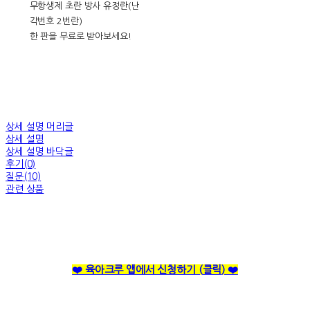
무항생제 초란 방사 유정란(난
각번호 2번란)
한 판을 무료로 받아보세요!
상세 설명 머리글
상세 설명
상세 설명 바닥글
후기(0)
질문(10)
관련 상품
❤️ 육아크루 앱에서 신청하기 (
클릭
) ❤️