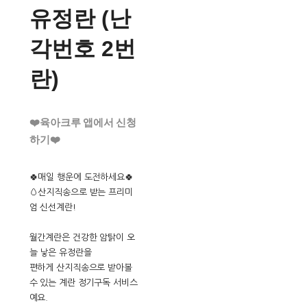
유정란 (난
각번호 2번
란)
❤️육아크루 앱에서 신청
하기❤️
🍀매일 행운에 도전하세요🍀
🥚산지직송으로 받는 프리미
엄 신선계란!
월간계란은 건강한 암탉이 오
늘 낳은 유정란을
편하게 산지직송으로 받아볼
수 있는 계란 정기구독 서비스
예요.