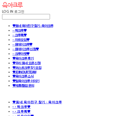
LOG IN
로그인
💖동네 육아친구 찾기 - 육아크루
· · 짝크루🧡
· · 크루톡🧡
· · 자유모임🧡
· · 원데이크루🧡
· · 원데이크루 신청🧡
· · 크루마켓🧡
💖육아크루 후기
💖우리 동네 오픈 신청
💖퍼스트크루 5기 모집
💖JOIN OUR TEAM
💖육아크루 소식
💖팀육아크루 이야기
💖제휴/협업 문의
💖동네 육아친구 찾기 - 육아크루
· · 짝크루🧡
· · 크루톡🧡