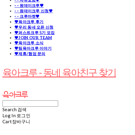
· · 자유모임🧡
· · 원데이크루🧡
· · 원데이크루 신청🧡
· · 크루마켓🧡
💖육아크루 후기
💖우리 동네 오픈 신청
💖퍼스트크루 5기 모집
💖JOIN OUR TEAM
💖육아크루 소식
💖팀육아크루 이야기
💖제휴/협업 문의
육아크루 - 동네 육아친구 찾기
Search
검색
Log In
로그인
Cart
장바구니