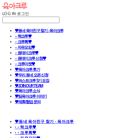
LOG IN
로그인
💖동네 육아친구 찾기 - 육아크루
· · 짝크루🧡
· · 크루톡🧡
· · 자유모임🧡
· · 원데이크루🧡
· · 원데이크루 신청🧡
· · 크루마켓🧡
💖육아크루 후기
💖우리 동네 오픈 신청
💖퍼스트크루 5기 모집
💖JOIN OUR TEAM
💖육아크루 소식
💖팀육아크루 이야기
💖제휴/협업 문의
💖동네 육아친구 찾기 - 육아크루
· · 짝크루🧡
· · 크루톡🧡