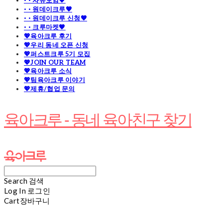
· · 자유모임🧡
· · 원데이크루🧡
· · 원데이크루 신청🧡
· · 크루마켓🧡
💖육아크루 후기
💖우리 동네 오픈 신청
💖퍼스트크루 5기 모집
💖JOIN OUR TEAM
💖육아크루 소식
💖팀육아크루 이야기
💖제휴/협업 문의
육아크루 - 동네 육아친구 찾기
Search
검색
Log In
로그인
Cart
장바구니