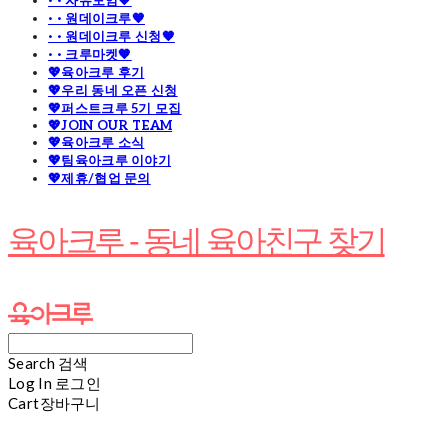
· · 자유모임🧡
· · 원데이크루🧡
· · 원데이크루 신청🧡
· · 크루마켓🧡
💖육아크루 후기
💖우리 동네 오픈 신청
💖퍼스트크루 5기 모집
💖JOIN OUR TEAM
💖육아크루 소식
💖팀육아크루 이야기
💖제휴/협업 문의
육아크루 - 동네 육아친구 찾기
Search
검색
Log In
로그인
Cart
장바구니