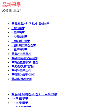
LOG IN
로그인
💖동네 육아친구 찾기 - 육아크루
· · 짝크루🧡
· · 크루톡🧡
· · 자유모임🧡
· · 원데이크루🧡
· · 원데이크루 신청🧡
· · 크루마켓🧡
💖육아크루 후기
💖우리 동네 오픈 신청
💖퍼스트크루 5기 모집
💖JOIN OUR TEAM
💖육아크루 소식
💖팀육아크루 이야기
💖제휴/협업 문의
💖동네 육아친구 찾기 - 육아크루
· · 짝크루🧡
· · 크루톡🧡