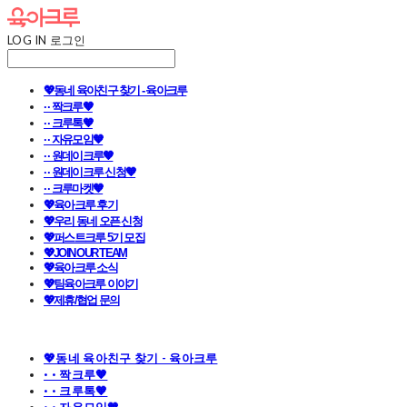
LOG IN
로그인
💖동네 육아친구 찾기 - 육아크루
· · 짝크루🧡
· · 크루톡🧡
· · 자유모임🧡
· · 원데이크루🧡
· · 원데이크루 신청🧡
· · 크루마켓🧡
💖육아크루 후기
💖우리 동네 오픈 신청
💖퍼스트크루 5기 모집
💖JOIN OUR TEAM
💖육아크루 소식
💖팀육아크루 이야기
💖제휴/협업 문의
💖동네 육아친구 찾기 - 육아크루
· · 짝크루🧡
· · 크루톡🧡