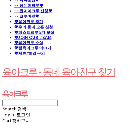
· · 자유모임🧡
· · 원데이크루🧡
· · 원데이크루 신청🧡
· · 크루마켓🧡
💖육아크루 후기
💖우리 동네 오픈 신청
💖퍼스트크루 5기 모집
💖JOIN OUR TEAM
💖육아크루 소식
💖팀육아크루 이야기
💖제휴/협업 문의
육아크루 - 동네 육아친구 찾기
Search
검색
Log In
로그인
Cart
장바구니