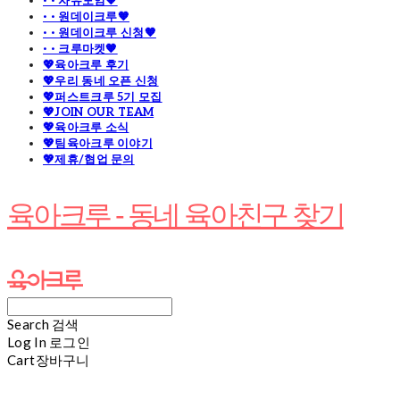
· · 자유모임🧡
· · 원데이크루🧡
· · 원데이크루 신청🧡
· · 크루마켓🧡
💖육아크루 후기
💖우리 동네 오픈 신청
💖퍼스트크루 5기 모집
💖JOIN OUR TEAM
💖육아크루 소식
💖팀육아크루 이야기
💖제휴/협업 문의
육아크루 - 동네 육아친구 찾기
Search
검색
Log In
로그인
Cart
장바구니