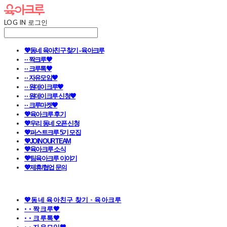
LOG IN
로그인
💖동네 육아친구 찾기 - 육아크루
· · 짝크루🧡
· · 크루톡🧡
· · 자유모임🧡
· · 원데이크루🧡
· · 원데이크루 신청🧡
· · 크루마켓🧡
💖육아크루 후기
💖우리 동네 오픈 신청
💖퍼스트크루 5기 모집
💖JOIN OUR TEAM
💖육아크루 소식
💖팀육아크루 이야기
💖제휴/협업 문의
💖동네 육아친구 찾기 - 육아크루
· · 짝크루🧡
· · 크루톡🧡