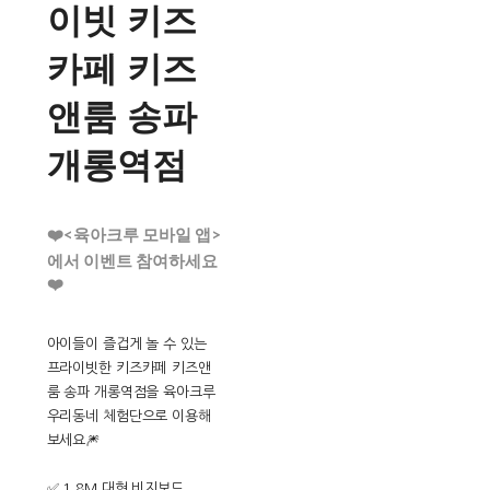
이빗 키즈
카페 키즈
앤룸 송파
개롱역점
❤️<육아크루 모바일 앱>
에서 이벤트 참여하세요
❤️
아이들이 즐겁게 놀 수 있는
프라이빗한 키즈카페 키즈앤
룸 송파 개롱역점을 육아크루
우리동네 체험단으로 이용해
보세요🎆
✅ 1.8M 대형 비지보드