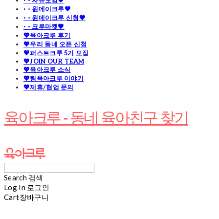
· · 자유모임🧡
· · 원데이크루🧡
· · 원데이크루 신청🧡
· · 크루마켓🧡
💖육아크루 후기
💖우리 동네 오픈 신청
💖퍼스트크루 5기 모집
💖JOIN OUR TEAM
💖육아크루 소식
💖팀육아크루 이야기
💖제휴/협업 문의
육아크루 - 동네 육아친구 찾기
Search
검색
Log In
로그인
Cart
장바구니