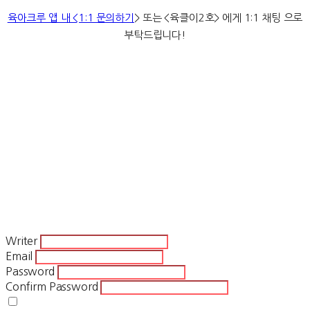
육아크루 앱 내 <1:1 문의하기
> 또는 <육클이2호> 에게 1:1 채팅 으로
부탁드립니다!
이벤트, 체험단, 무료, 증정, 당첨, 웅진씽크빅, 딸기콩, 딸기콩 무료이
용권, 딸기콩 체험, 체험, 1개월 무료, 오디오북, 키즈 오디오북, 어린
이 오디오북, 자장가, 잠자리 동요, 책육아, 오디오북 추천, 딸기콩 1개
월 체험, 딸기콩 무료체험, 오디오북 무료체험, 딸기콩 구독, 딸기콩 무
료구독, 딸기콩 후기, 딸기콩 혜택, 딸기콩 할인
Writer
Email
Password
Confirm Password