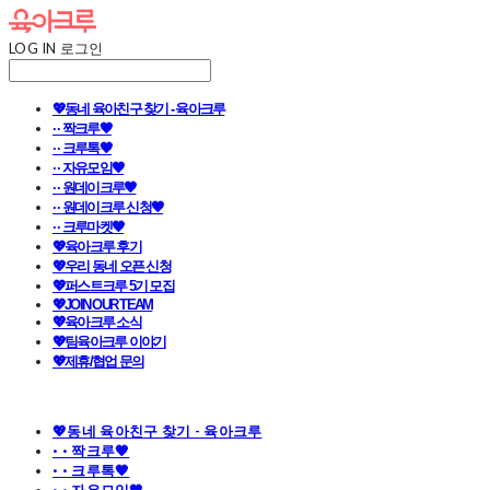
LOG IN
로그인
💖동네 육아친구 찾기 - 육아크루
· · 짝크루🧡
· · 크루톡🧡
· · 자유모임🧡
· · 원데이크루🧡
· · 원데이크루 신청🧡
· · 크루마켓🧡
💖육아크루 후기
💖우리 동네 오픈 신청
💖퍼스트크루 5기 모집
💖JOIN OUR TEAM
💖육아크루 소식
💖팀육아크루 이야기
💖제휴/협업 문의
💖동네 육아친구 찾기 - 육아크루
· · 짝크루🧡
· · 크루톡🧡