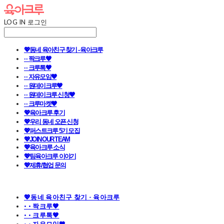
LOG IN
로그인
💖동네 육아친구 찾기 - 육아크루
· · 짝크루🧡
· · 크루톡🧡
· · 자유모임🧡
· · 원데이크루🧡
· · 원데이크루 신청🧡
· · 크루마켓🧡
💖육아크루 후기
💖우리 동네 오픈 신청
💖퍼스트크루 5기 모집
💖JOIN OUR TEAM
💖육아크루 소식
💖팀육아크루 이야기
💖제휴/협업 문의
💖동네 육아친구 찾기 - 육아크루
· · 짝크루🧡
· · 크루톡🧡