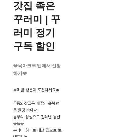
갓집 족은
꾸러미 | 꾸
러미 정기
구독 할인
❤️육아크루 앱에서 신청
하기❤️
🍀매일 행운에 도전하세요🍀
무릉외갓집은 제주의 축복받
은 환경 속에서
농부의 정성으로 길러낸 농산
물들을
꾸러미 형태로 매달 집으로 보