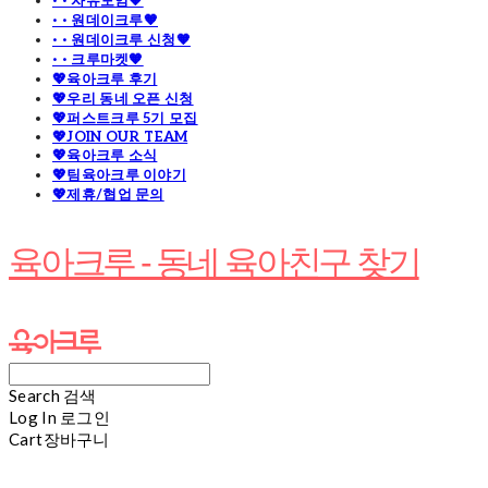
· · 자유모임🧡
· · 원데이크루🧡
· · 원데이크루 신청🧡
· · 크루마켓🧡
💖육아크루 후기
💖우리 동네 오픈 신청
💖퍼스트크루 5기 모집
💖JOIN OUR TEAM
💖육아크루 소식
💖팀육아크루 이야기
💖제휴/협업 문의
육아크루 - 동네 육아친구 찾기
Search
검색
Log In
로그인
Cart
장바구니