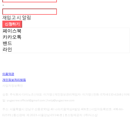
-
재입고 시 알림
신청하기
페이스북
카카오톡
밴드
라인
이용약관
개인정보처리방침
사업자정보확인
상호: 주식회사 다이노즈 | 대표: 이가영 | 개인정보관리책임자: 이가영 | 전화: 070-8110-6268 | 이메
일: yugacrew.official@gmail.com | help@yugacrew.com
주소: 서울특별시 강남구 선릉로93길 40 나라키움역삼A빌딩 408호 | 사업자등록번호:
498-86-
02591
| 통신판매:
제 2023-서울강남-05146호
| 호스팅제공자: (주)식스샵