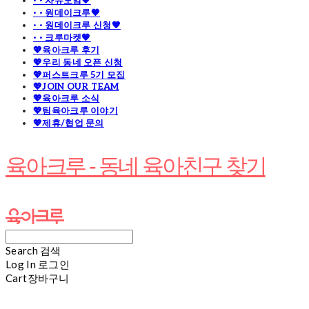
· · 자유모임🧡
· · 원데이크루🧡
· · 원데이크루 신청🧡
· · 크루마켓🧡
💖육아크루 후기
💖우리 동네 오픈 신청
💖퍼스트크루 5기 모집
💖JOIN OUR TEAM
💖육아크루 소식
💖팀육아크루 이야기
💖제휴/협업 문의
육아크루 - 동네 육아친구 찾기
Search
검색
Log In
로그인
Cart
장바구니