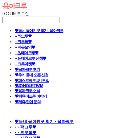
LOG IN
로그인
💖동네 육아친구 찾기 - 육아크루
· · 짝크루🧡
· · 크루톡🧡
· · 자유모임🧡
· · 원데이크루🧡
· · 원데이크루 신청🧡
· · 크루마켓🧡
💖육아크루 후기
💖우리 동네 오픈 신청
💖퍼스트크루 5기 모집
💖JOIN OUR TEAM
💖육아크루 소식
💖팀육아크루 이야기
💖제휴/협업 문의
💖동네 육아친구 찾기 - 육아크루
· · 짝크루🧡
· · 크루톡🧡