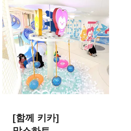
[함께 키카]
맘스하트