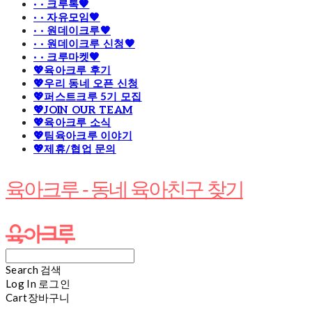
· · 크루톡🧡
· · 자유모임🧡
· · 원데이크루🧡
· · 원데이크루 신청🧡
· · 크루마켓🧡
💖육아크루 후기
💖우리 동네 오픈 신청
💖퍼스트크루 5기 모집
💖JOIN OUR TEAM
💖육아크루 소식
💖팀육아크루 이야기
💖제휴/협업 문의
육아크루 - 동네 육아친구 찾기
Search
검색
Log In
로그인
Cart
장바구니