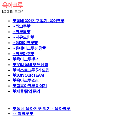
LOG IN
로그인
💖동네 육아친구 찾기 - 육아크루
· · 짝크루🧡
· · 크루톡🧡
· · 자유모임🧡
· · 원데이크루🧡
· · 원데이크루 신청🧡
· · 크루마켓🧡
💖육아크루 후기
💖우리 동네 오픈 신청
💖퍼스트크루 5기 모집
💖JOIN OUR TEAM
💖육아크루 소식
💖팀육아크루 이야기
💖제휴/협업 문의
💖동네 육아친구 찾기 - 육아크루
· · 짝크루🧡