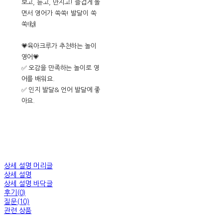
보고, 듣고, 만지고! 즐겁게 놀
면서 영어가 쑥쑥! 발달이 쑥
쑥!🙌
💗육아크루가 추천하는 놀이
영어💗
✅ 오감을 만족하는 놀이로 영
어를 배워요.
✅ 인지 발달& 언어 발달에 좋
아요.
상세 설명 머리글
상세 설명
상세 설명 바닥글
후기(0)
질문(10)
관련 상품