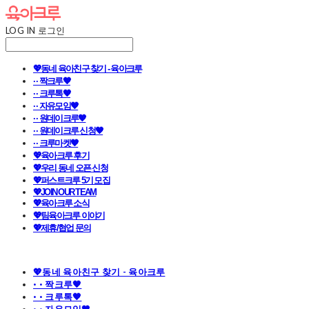
LOG IN
로그인
💖동네 육아친구 찾기 - 육아크루
· · 짝크루🧡
· · 크루톡🧡
· · 자유모임🧡
· · 원데이크루🧡
· · 원데이크루 신청🧡
· · 크루마켓🧡
💖육아크루 후기
💖우리 동네 오픈 신청
💖퍼스트크루 5기 모집
💖JOIN OUR TEAM
💖육아크루 소식
💖팀육아크루 이야기
💖제휴/협업 문의
💖동네 육아친구 찾기 - 육아크루
· · 짝크루🧡
· · 크루톡🧡