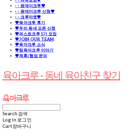
· · 자유모임🧡
· · 원데이크루🧡
· · 원데이크루 신청🧡
· · 크루마켓🧡
💖육아크루 후기
💖우리 동네 오픈 신청
💖퍼스트크루 5기 모집
💖JOIN OUR TEAM
💖육아크루 소식
💖팀육아크루 이야기
💖제휴/협업 문의
육아크루 - 동네 육아친구 찾기
Search
검색
Log In
로그인
Cart
장바구니