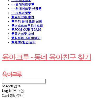
· · 자유모임🧡
· · 원데이크루🧡
· · 원데이크루 신청🧡
· · 크루마켓🧡
💖육아크루 후기
💖우리 동네 오픈 신청
💖퍼스트크루 5기 모집
💖JOIN OUR TEAM
💖육아크루 소식
💖팀육아크루 이야기
💖제휴/협업 문의
육아크루 - 동네 육아친구 찾기
Search
검색
Log In
로그인
Cart
장바구니