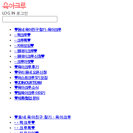
LOG IN
로그인
💖동네 육아친구 찾기 - 육아크루
· · 짝크루🧡
· · 크루톡🧡
· · 자유모임🧡
· · 원데이크루🧡
· · 원데이크루 신청🧡
· · 크루마켓🧡
💖육아크루 후기
💖우리 동네 오픈 신청
💖퍼스트크루 5기 모집
💖JOIN OUR TEAM
💖육아크루 소식
💖팀육아크루 이야기
💖제휴/협업 문의
💖동네 육아친구 찾기 - 육아크루
· · 짝크루🧡
· · 크루톡🧡