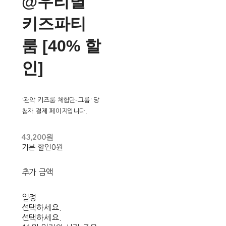
@우리별
키즈파티
룸 [40% 할
인]
'관악 키즈룸 체험단-그룹' 당
첨자 결제 페이지입니다.
43,200원
기본 할인
0원
추가 금액
일정
선택하세요.
선택하세요.