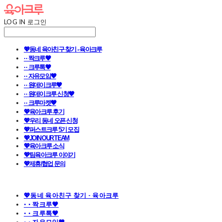
LOG IN
로그인
💖동네 육아친구 찾기 - 육아크루
· · 짝크루🧡
· · 크루톡🧡
· · 자유모임🧡
· · 원데이크루🧡
· · 원데이크루 신청🧡
· · 크루마켓🧡
💖육아크루 후기
💖우리 동네 오픈 신청
💖퍼스트크루 5기 모집
💖JOIN OUR TEAM
💖육아크루 소식
💖팀육아크루 이야기
💖제휴/협업 문의
💖동네 육아친구 찾기 - 육아크루
· · 짝크루🧡
· · 크루톡🧡