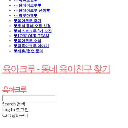
· · 자유모임🧡
· · 원데이크루🧡
· · 원데이크루 신청🧡
· · 크루마켓🧡
💖육아크루 후기
💖우리 동네 오픈 신청
💖퍼스트크루 5기 모집
💖JOIN OUR TEAM
💖육아크루 소식
💖팀육아크루 이야기
💖제휴/협업 문의
육아크루 - 동네 육아친구 찾기
Search
검색
Log In
로그인
Cart
장바구니