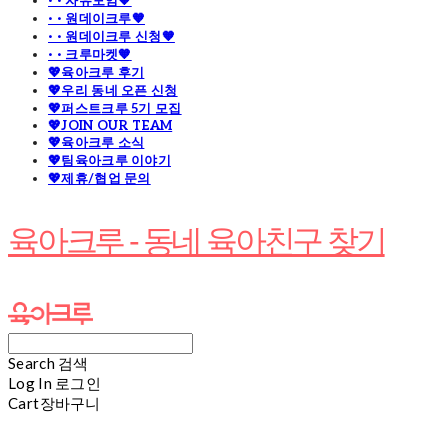
· · 자유모임🧡
· · 원데이크루🧡
· · 원데이크루 신청🧡
· · 크루마켓🧡
💖육아크루 후기
💖우리 동네 오픈 신청
💖퍼스트크루 5기 모집
💖JOIN OUR TEAM
💖육아크루 소식
💖팀육아크루 이야기
💖제휴/협업 문의
육아크루 - 동네 육아친구 찾기
Search
검색
Log In
로그인
Cart
장바구니