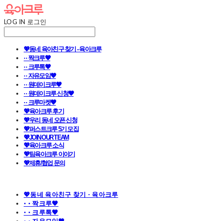
LOG IN
로그인
💖동네 육아친구 찾기 - 육아크루
· · 짝크루🧡
· · 크루톡🧡
· · 자유모임🧡
· · 원데이크루🧡
· · 원데이크루 신청🧡
· · 크루마켓🧡
💖육아크루 후기
💖우리 동네 오픈 신청
💖퍼스트크루 5기 모집
💖JOIN OUR TEAM
💖육아크루 소식
💖팀육아크루 이야기
💖제휴/협업 문의
💖동네 육아친구 찾기 - 육아크루
· · 짝크루🧡
· · 크루톡🧡