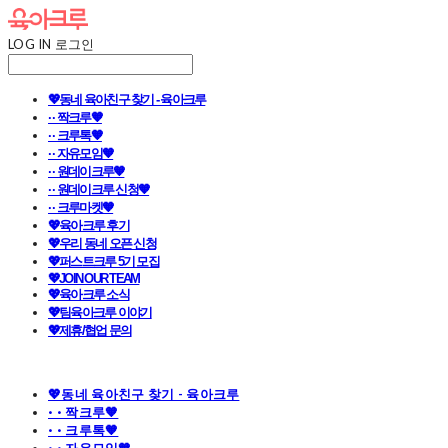
LOG IN
로그인
💖동네 육아친구 찾기 - 육아크루
· · 짝크루🧡
· · 크루톡🧡
· · 자유모임🧡
· · 원데이크루🧡
· · 원데이크루 신청🧡
· · 크루마켓🧡
💖육아크루 후기
💖우리 동네 오픈 신청
💖퍼스트크루 5기 모집
💖JOIN OUR TEAM
💖육아크루 소식
💖팀육아크루 이야기
💖제휴/협업 문의
💖동네 육아친구 찾기 - 육아크루
· · 짝크루🧡
· · 크루톡🧡