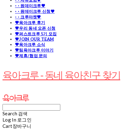
· · 자유모임🧡
· · 원데이크루🧡
· · 원데이크루 신청🧡
· · 크루마켓🧡
💖육아크루 후기
💖우리 동네 오픈 신청
💖퍼스트크루 5기 모집
💖JOIN OUR TEAM
💖육아크루 소식
💖팀육아크루 이야기
💖제휴/협업 문의
육아크루 - 동네 육아친구 찾기
Search
검색
Log In
로그인
Cart
장바구니