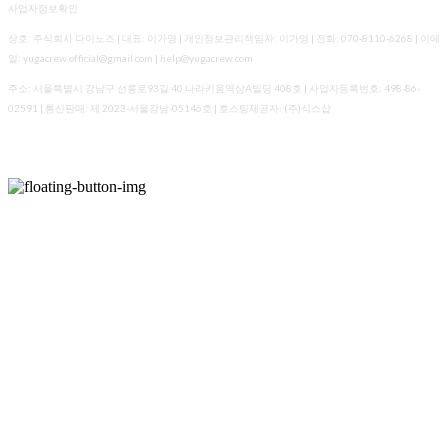
사업자정보확인
상호: 주식회사 다이노즈 | 대표: 이가영 | 개인정보관리책임자: 이가영 | 전화: 070-8110-6268 | 이메
일: yugacrew.official@gmail.com | help@yugacrew.com
주소: 서울특별시 강남구 선릉로93길 40 나라키움역삼A빌딩 408호 | 사업자등록번호:
498-86-
02591
| 통신판매:
제 2023-서울강남-05146호
| 호스팅제공자: (주)식스샵