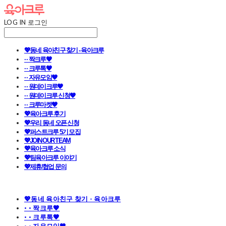
LOG IN
로그인
💖동네 육아친구 찾기 - 육아크루
· · 짝크루🧡
· · 크루톡🧡
· · 자유모임🧡
· · 원데이크루🧡
· · 원데이크루 신청🧡
· · 크루마켓🧡
💖육아크루 후기
💖우리 동네 오픈 신청
💖퍼스트크루 5기 모집
💖JOIN OUR TEAM
💖육아크루 소식
💖팀육아크루 이야기
💖제휴/협업 문의
💖동네 육아친구 찾기 - 육아크루
· · 짝크루🧡
· · 크루톡🧡