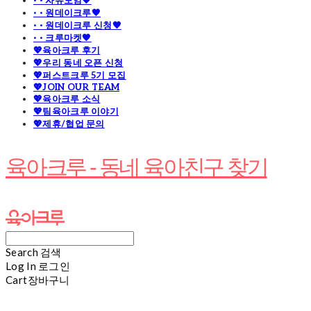
· · 자유모임🧡
· · 원데이크루🧡
· · 원데이크루 신청🧡
· · 크루마켓🧡
💖육아크루 후기
💖우리 동네 오픈 신청
💖퍼스트크루 5기 모집
💖JOIN OUR TEAM
💖육아크루 소식
💖팀육아크루 이야기
💖제휴/협업 문의
육아크루 - 동네 육아친구 찾기
Search
검색
Log In
로그인
Cart
장바구니