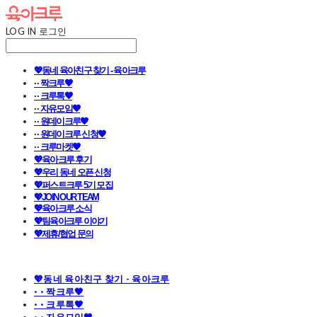
LOG IN
로그인
💖동네 육아친구 찾기 - 육아크루
· · 짝크루🧡
· · 크루톡🧡
· · 자유모임🧡
· · 원데이크루🧡
· · 원데이크루 신청🧡
· · 크루마켓🧡
💖육아크루 후기
💖우리 동네 오픈 신청
💖퍼스트크루 5기 모집
💖JOIN OUR TEAM
💖육아크루 소식
💖팀육아크루 이야기
💖제휴/협업 문의
💖동네 육아친구 찾기 - 육아크루
· · 짝크루🧡
· · 크루톡🧡