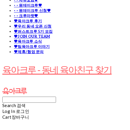
· · 자유모임🧡
· · 원데이크루🧡
· · 원데이크루 신청🧡
· · 크루마켓🧡
💖육아크루 후기
💖우리 동네 오픈 신청
💖퍼스트크루 5기 모집
💖JOIN OUR TEAM
💖육아크루 소식
💖팀육아크루 이야기
💖제휴/협업 문의
육아크루 - 동네 육아친구 찾기
Search
검색
Log In
로그인
Cart
장바구니