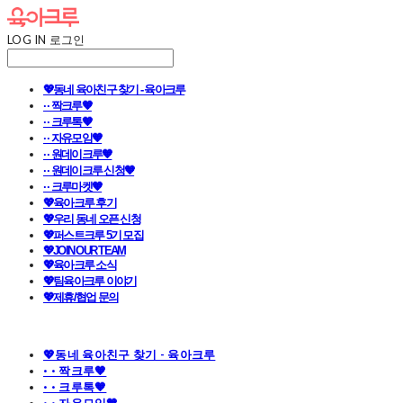
LOG IN
로그인
💖동네 육아친구 찾기 - 육아크루
· · 짝크루🧡
· · 크루톡🧡
· · 자유모임🧡
· · 원데이크루🧡
· · 원데이크루 신청🧡
· · 크루마켓🧡
💖육아크루 후기
💖우리 동네 오픈 신청
💖퍼스트크루 5기 모집
💖JOIN OUR TEAM
💖육아크루 소식
💖팀육아크루 이야기
💖제휴/협업 문의
💖동네 육아친구 찾기 - 육아크루
· · 짝크루🧡
· · 크루톡🧡