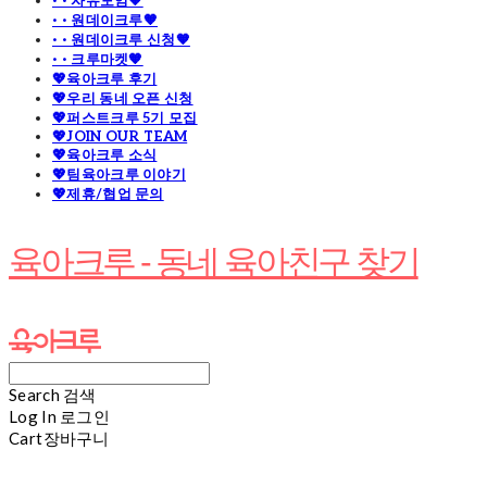
· · 자유모임🧡
· · 원데이크루🧡
· · 원데이크루 신청🧡
· · 크루마켓🧡
💖육아크루 후기
💖우리 동네 오픈 신청
💖퍼스트크루 5기 모집
💖JOIN OUR TEAM
💖육아크루 소식
💖팀육아크루 이야기
💖제휴/협업 문의
육아크루 - 동네 육아친구 찾기
Search
검색
Log In
로그인
Cart
장바구니