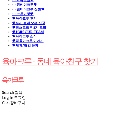
· · 자유모임🧡
· · 원데이크루🧡
· · 원데이크루 신청🧡
· · 크루마켓🧡
💖육아크루 후기
💖우리 동네 오픈 신청
💖퍼스트크루 5기 모집
💖JOIN OUR TEAM
💖육아크루 소식
💖팀육아크루 이야기
💖제휴/협업 문의
육아크루 - 동네 육아친구 찾기
Search
검색
Log In
로그인
Cart
장바구니