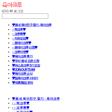
LOG IN
로그인
💖동네 육아친구 찾기 - 육아크루
· · 짝크루🧡
· · 크루톡🧡
· · 자유모임🧡
· · 원데이크루🧡
· · 원데이크루 신청🧡
· · 크루마켓🧡
💖육아크루 후기
💖우리 동네 오픈 신청
💖퍼스트크루 5기 모집
💖JOIN OUR TEAM
💖육아크루 소식
💖팀육아크루 이야기
💖제휴/협업 문의
💖동네 육아친구 찾기 - 육아크루
· · 짝크루🧡
· · 크루톡🧡