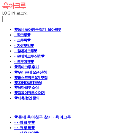
LOG IN
로그인
💖동네 육아친구 찾기 - 육아크루
· · 짝크루🧡
· · 크루톡🧡
· · 자유모임🧡
· · 원데이크루🧡
· · 원데이크루 신청🧡
· · 크루마켓🧡
💖육아크루 후기
💖우리 동네 오픈 신청
💖퍼스트크루 5기 모집
💖JOIN OUR TEAM
💖육아크루 소식
💖팀육아크루 이야기
💖제휴/협업 문의
💖동네 육아친구 찾기 - 육아크루
· · 짝크루🧡
· · 크루톡🧡