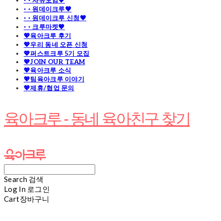
· · 자유모임🧡
· · 원데이크루🧡
· · 원데이크루 신청🧡
· · 크루마켓🧡
💖육아크루 후기
💖우리 동네 오픈 신청
💖퍼스트크루 5기 모집
💖JOIN OUR TEAM
💖육아크루 소식
💖팀육아크루 이야기
💖제휴/협업 문의
육아크루 - 동네 육아친구 찾기
Search
검색
Log In
로그인
Cart
장바구니