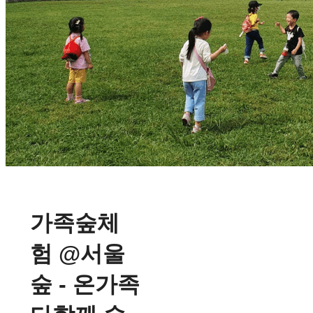
가족숲체
험 @서울
숲 - 온가족