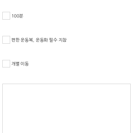
100분
편한 운동복, 운동화 필수 지참
개별 이동