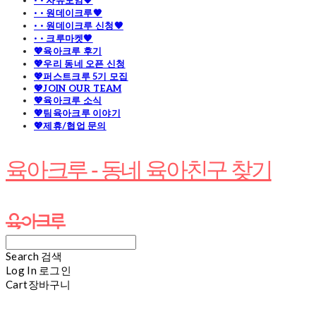
· · 자유모임🧡
· · 원데이크루🧡
· · 원데이크루 신청🧡
· · 크루마켓🧡
💖육아크루 후기
💖우리 동네 오픈 신청
💖퍼스트크루 5기 모집
💖JOIN OUR TEAM
💖육아크루 소식
💖팀육아크루 이야기
💖제휴/협업 문의
육아크루 - 동네 육아친구 찾기
Search
검색
Log In
로그인
Cart
장바구니