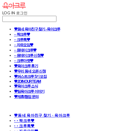
LOG IN
로그인
💖동네 육아친구 찾기 - 육아크루
· · 짝크루🧡
· · 크루톡🧡
· · 자유모임🧡
· · 원데이크루🧡
· · 원데이크루 신청🧡
· · 크루마켓🧡
💖육아크루 후기
💖우리 동네 오픈 신청
💖퍼스트크루 5기 모집
💖JOIN OUR TEAM
💖육아크루 소식
💖팀육아크루 이야기
💖제휴/협업 문의
💖동네 육아친구 찾기 - 육아크루
· · 짝크루🧡
· · 크루톡🧡