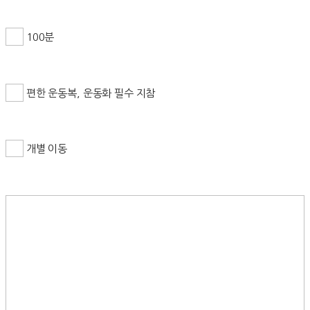
100분
편한 운동복, 운동화 필수 지참
개별 이동