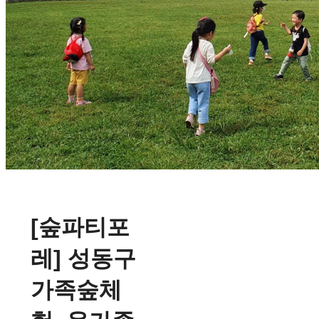
[숲파티포
레] 성동구
가족숲체