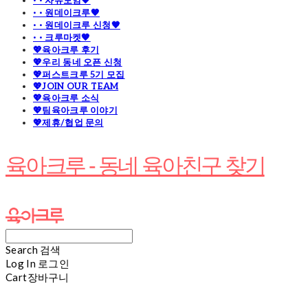
· · 자유모임🧡
· · 원데이크루🧡
· · 원데이크루 신청🧡
· · 크루마켓🧡
💖육아크루 후기
💖우리 동네 오픈 신청
💖퍼스트크루 5기 모집
💖JOIN OUR TEAM
💖육아크루 소식
💖팀육아크루 이야기
💖제휴/협업 문의
육아크루 - 동네 육아친구 찾기
Search
검색
Log In
로그인
Cart
장바구니