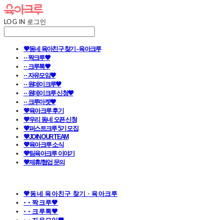
LOG IN
로그인
💖동네 육아친구 찾기 - 육아크루
· · 짝크루🧡
· · 크루톡🧡
· · 자유모임🧡
· · 원데이크루🧡
· · 원데이크루 신청🧡
· · 크루마켓🧡
💖육아크루 후기
💖우리 동네 오픈 신청
💖퍼스트크루 5기 모집
💖JOIN OUR TEAM
💖육아크루 소식
💖팀육아크루 이야기
💖제휴/협업 문의
💖동네 육아친구 찾기 - 육아크루
· · 짝크루🧡
· · 크루톡🧡