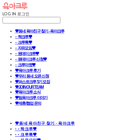
LOG IN
로그인
💖동네 육아친구 찾기 - 육아크루
· · 짝크루🧡
· · 크루톡🧡
· · 자유모임🧡
· · 원데이크루🧡
· · 원데이크루 신청🧡
· · 크루마켓🧡
💖육아크루 후기
💖우리 동네 오픈 신청
💖퍼스트크루 5기 모집
💖JOIN OUR TEAM
💖육아크루 소식
💖팀육아크루 이야기
💖제휴/협업 문의
💖동네 육아친구 찾기 - 육아크루
· · 짝크루🧡
· · 크루톡🧡