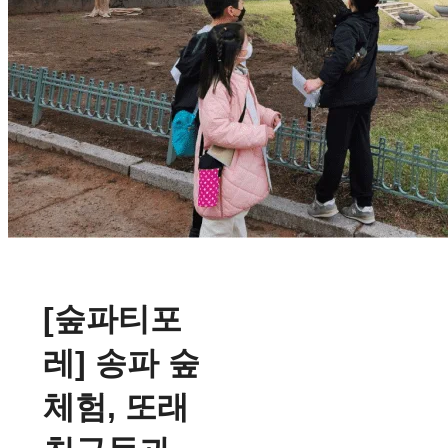
[숲파티포
레] 송파 숲
체험, 또래