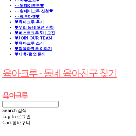
· · 자유모임🧡
· · 원데이크루🧡
· · 원데이크루 신청🧡
· · 크루마켓🧡
💖육아크루 후기
💖우리 동네 오픈 신청
💖퍼스트크루 5기 모집
💖JOIN OUR TEAM
💖육아크루 소식
💖팀육아크루 이야기
💖제휴/협업 문의
육아크루 - 동네 육아친구 찾기
Search
검색
Log In
로그인
Cart
장바구니