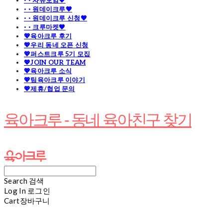
· · 자유모임🧡
· · 원데이크루🧡
· · 원데이크루 신청🧡
· · 크루마켓🧡
💖육아크루 후기
💖우리 동네 오픈 신청
💖퍼스트크루 5기 모집
💖JOIN OUR TEAM
💖육아크루 소식
💖팀육아크루 이야기
💖제휴/협업 문의
육아크루 - 동네 육아친구 찾기
Search
검색
Log In
로그인
Cart
장바구니