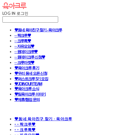
LOG IN
로그인
💖동네 육아친구 찾기 - 육아크루
· · 짝크루🧡
· · 크루톡🧡
· · 자유모임🧡
· · 원데이크루🧡
· · 원데이크루 신청🧡
· · 크루마켓🧡
💖육아크루 후기
💖우리 동네 오픈 신청
💖퍼스트크루 5기 모집
💖JOIN OUR TEAM
💖육아크루 소식
💖팀육아크루 이야기
💖제휴/협업 문의
💖동네 육아친구 찾기 - 육아크루
· · 짝크루🧡
· · 크루톡🧡