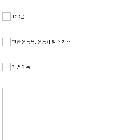
100분
편한 운동복, 운동화 필수 지참
개별 이동