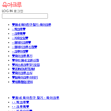
LOG IN
로그인
💖동네 육아친구 찾기 - 육아크루
· · 짝크루🧡
· · 크루톡🧡
· · 자유모임🧡
· · 원데이크루🧡
· · 원데이크루 신청🧡
· · 크루마켓🧡
💖육아크루 후기
💖우리 동네 오픈 신청
💖퍼스트크루 5기 모집
💖JOIN OUR TEAM
💖육아크루 소식
💖팀육아크루 이야기
💖제휴/협업 문의
💖동네 육아친구 찾기 - 육아크루
· · 짝크루🧡
· · 크루톡🧡