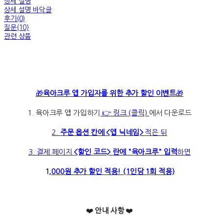
상세 설명
상세 설명 바닥글
후기(0)
질문(10)
관련 상품
🎁
육아크루 앱 가입자를 위한 추가 할인 이벤트
🎁
1. 육아크루 앱 가입하기
👉 링크 (클릭)
에서 다운로드
2.
주문 옵션 칸에 <앱 닉네임>
적은 뒤
3. 결제 페이지
<할인 코드> 란에 "육아크루" 입력
하면
1
,000원 추가 할인 적용! (1인당 1회 적용)
❤️
안내 사항
❤️