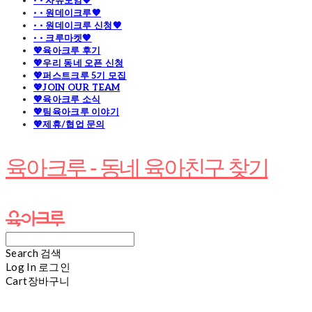
· · 자유모임🧡
· · 원데이크루🧡
· · 원데이크루 신청🧡
· · 크루마켓🧡
💖육아크루 후기
💖우리 동네 오픈 신청
💖퍼스트크루 5기 모집
💖JOIN OUR TEAM
💖육아크루 소식
💖팀육아크루 이야기
💖제휴/협업 문의
육아크루 - 동네 육아친구 찾기
Search
검색
Log In
로그인
Cart
장바구니