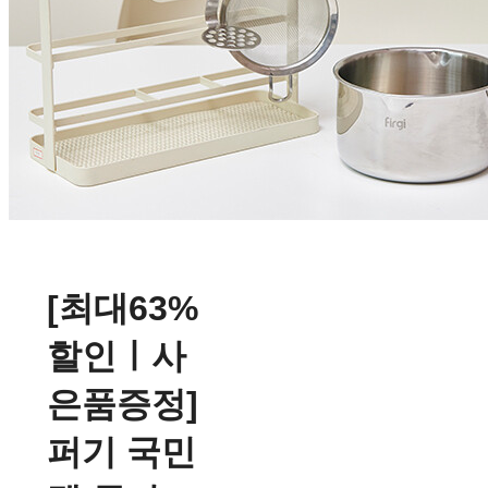
[최대63%
할인ㅣ사
은품증정]
퍼기 국민