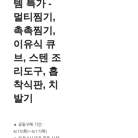
템 특가 -
멀티찜기,
촉촉찜기,
이유식 큐
브, 스텐 조
리도구, 흡
착식판, 치
발기
🔸 공동구매 기간 :
4/15(화)~4/17(목)