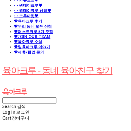
· · 자유모임🧡
· · 원데이크루🧡
· · 원데이크루 신청🧡
· · 크루마켓🧡
💖육아크루 후기
💖우리 동네 오픈 신청
💖퍼스트크루 5기 모집
💖JOIN OUR TEAM
💖육아크루 소식
💖팀육아크루 이야기
💖제휴/협업 문의
육아크루 - 동네 육아친구 찾기
Search
검색
Log In
로그인
Cart
장바구니