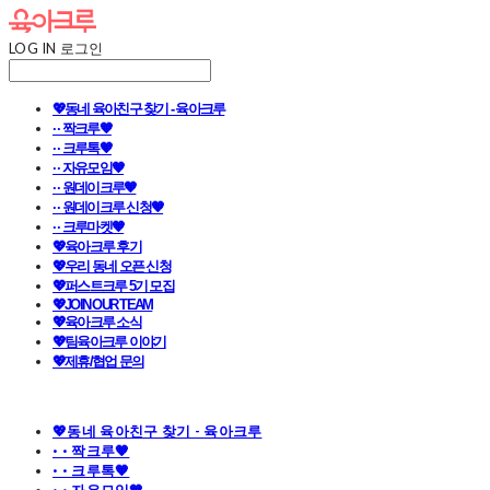
LOG IN
로그인
💖동네 육아친구 찾기 - 육아크루
· · 짝크루🧡
· · 크루톡🧡
· · 자유모임🧡
· · 원데이크루🧡
· · 원데이크루 신청🧡
· · 크루마켓🧡
💖육아크루 후기
💖우리 동네 오픈 신청
💖퍼스트크루 5기 모집
💖JOIN OUR TEAM
💖육아크루 소식
💖팀육아크루 이야기
💖제휴/협업 문의
💖동네 육아친구 찾기 - 육아크루
· · 짝크루🧡
· · 크루톡🧡