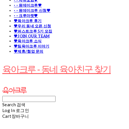
· · 자유모임🧡
· · 원데이크루🧡
· · 원데이크루 신청🧡
· · 크루마켓🧡
💖육아크루 후기
💖우리 동네 오픈 신청
💖퍼스트크루 5기 모집
💖JOIN OUR TEAM
💖육아크루 소식
💖팀육아크루 이야기
💖제휴/협업 문의
육아크루 - 동네 육아친구 찾기
Search
검색
Log In
로그인
Cart
장바구니