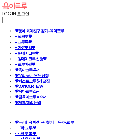
LOG IN
로그인
💖동네 육아친구 찾기 - 육아크루
· · 짝크루🧡
· · 크루톡🧡
· · 자유모임🧡
· · 원데이크루🧡
· · 원데이크루 신청🧡
· · 크루마켓🧡
💖육아크루 후기
💖우리 동네 오픈 신청
💖퍼스트크루 5기 모집
💖JOIN OUR TEAM
💖육아크루 소식
💖팀육아크루 이야기
💖제휴/협업 문의
💖동네 육아친구 찾기 - 육아크루
· · 짝크루🧡
· · 크루톡🧡