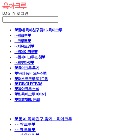
LOG IN
로그인
💖동네 육아친구 찾기 - 육아크루
· · 짝크루🧡
· · 크루톡🧡
· · 자유모임🧡
· · 원데이크루🧡
· · 원데이크루 신청🧡
· · 크루마켓🧡
💖육아크루 후기
💖우리 동네 오픈 신청
💖퍼스트크루 5기 모집
💖JOIN OUR TEAM
💖육아크루 소식
💖팀육아크루 이야기
💖제휴/협업 문의
💖동네 육아친구 찾기 - 육아크루
· · 짝크루🧡
· · 크루톡🧡