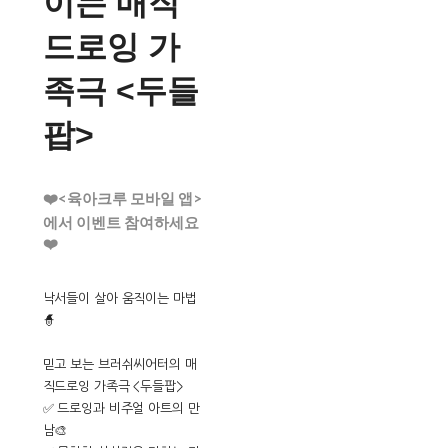
이는 매직
드로잉 가
족극 <두들
팝>
❤️<육아크루 모바일 앱>
에서 이벤트 참여하세요
❤️
낙서들이 살아 움직이는 마법
🧙
믿고 보는 브러쉬씨어터의 매
직드로잉 가족극 <두들팝>
✅ 드로잉과 비주얼 아트의 만
남🎨