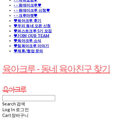
· · 자유모임🧡
· · 원데이크루🧡
· · 원데이크루 신청🧡
· · 크루마켓🧡
💖육아크루 후기
💖우리 동네 오픈 신청
💖퍼스트크루 5기 모집
💖JOIN OUR TEAM
💖육아크루 소식
💖팀육아크루 이야기
💖제휴/협업 문의
육아크루 - 동네 육아친구 찾기
Search
검색
Log In
로그인
Cart
장바구니