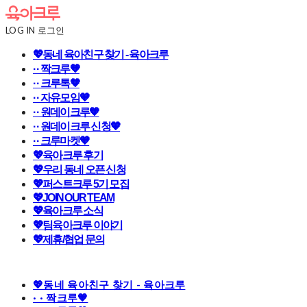
LOG IN
로그인
💖동네 육아친구 찾기 - 육아크루
· · 짝크루🧡
· · 크루톡🧡
· · 자유모임🧡
· · 원데이크루🧡
· · 원데이크루 신청🧡
· · 크루마켓🧡
💖육아크루 후기
💖우리 동네 오픈 신청
💖퍼스트크루 5기 모집
💖JOIN OUR TEAM
💖육아크루 소식
💖팀육아크루 이야기
💖제휴/협업 문의
💖동네 육아친구 찾기 - 육아크루
· · 짝크루🧡