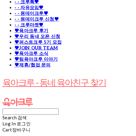
· · 크루톡🧡
· · 자유모임🧡
· · 원데이크루🧡
· · 원데이크루 신청🧡
· · 크루마켓🧡
💖육아크루 후기
💖우리 동네 오픈 신청
💖퍼스트크루 5기 모집
💖JOIN OUR TEAM
💖육아크루 소식
💖팀육아크루 이야기
💖제휴/협업 문의
육아크루 - 동네 육아친구 찾기
Search
검색
Log In
로그인
Cart
장바구니