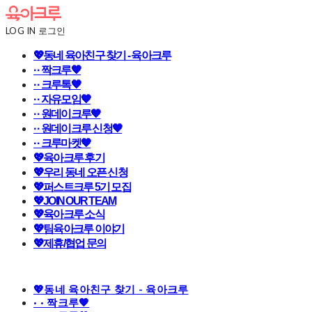
LOG IN
로그인
💖동네 육아친구 찾기 - 육아크루
· · 짝크루🧡
· · 크루톡🧡
· · 자유모임🧡
· · 원데이크루🧡
· · 원데이크루 신청🧡
· · 크루마켓🧡
💖육아크루 후기
💖우리 동네 오픈 신청
💖퍼스트크루 5기 모집
💖JOIN OUR TEAM
💖육아크루 소식
💖팀육아크루 이야기
💖제휴/협업 문의
💖동네 육아친구 찾기 - 육아크루
· · 짝크루🧡