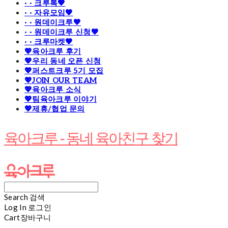
· · 크루톡🧡
· · 자유모임🧡
· · 원데이크루🧡
· · 원데이크루 신청🧡
· · 크루마켓🧡
💖육아크루 후기
💖우리 동네 오픈 신청
💖퍼스트크루 5기 모집
💖JOIN OUR TEAM
💖육아크루 소식
💖팀육아크루 이야기
💖제휴/협업 문의
육아크루 - 동네 육아친구 찾기
Search
검색
Log In
로그인
Cart
장바구니