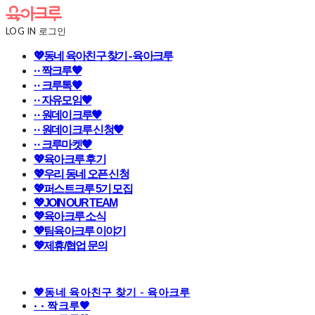
LOG IN
로그인
💖동네 육아친구 찾기 - 육아크루
· · 짝크루🧡
· · 크루톡🧡
· · 자유모임🧡
· · 원데이크루🧡
· · 원데이크루 신청🧡
· · 크루마켓🧡
💖육아크루 후기
💖우리 동네 오픈 신청
💖퍼스트크루 5기 모집
💖JOIN OUR TEAM
💖육아크루 소식
💖팀육아크루 이야기
💖제휴/협업 문의
💖동네 육아친구 찾기 - 육아크루
· · 짝크루🧡