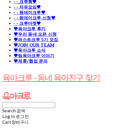
· · 크루톡🧡
· · 자유모임🧡
· · 원데이크루🧡
· · 원데이크루 신청🧡
· · 크루마켓🧡
💖육아크루 후기
💖우리 동네 오픈 신청
💖퍼스트크루 5기 모집
💖JOIN OUR TEAM
💖육아크루 소식
💖팀육아크루 이야기
💖제휴/협업 문의
육아크루 - 동네 육아친구 찾기
Search
검색
Log In
로그인
Cart
장바구니