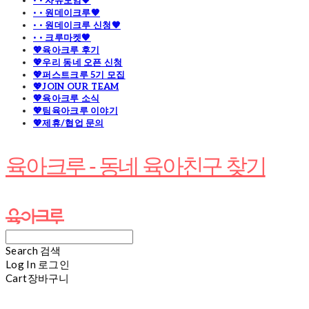
· · 자유모임🧡
· · 원데이크루🧡
· · 원데이크루 신청🧡
· · 크루마켓🧡
💖육아크루 후기
💖우리 동네 오픈 신청
💖퍼스트크루 5기 모집
💖JOIN OUR TEAM
💖육아크루 소식
💖팀육아크루 이야기
💖제휴/협업 문의
육아크루 - 동네 육아친구 찾기
Search
검색
Log In
로그인
Cart
장바구니