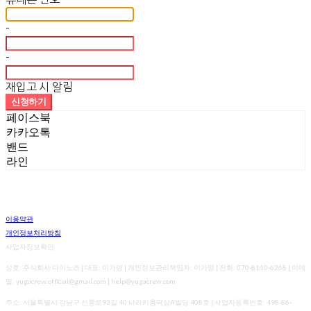
-
-
재입고 시 알림
신청하기
페이스북
카카오톡
밴드
라인
이용약관
개인정보처리방침
사업자정보확인
상호: 주식회사 다이노즈 | 대표: 이가영 | 개인정보관리책임자: 이가영 | 전화: 070-8110-6268 | 이메
일: yugacrew.official@gmail.com | help@yugacrew.com
주소: 서울특별시 강남구 선릉로93길 40 나라키움역삼A빌딩 408호 | 사업자등록번호:
498-86-