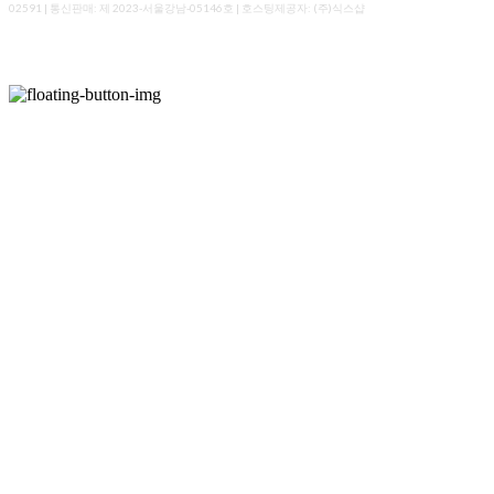
02591
| 통신판매:
제 2023-서울강남-05146호
| 호스팅제공자: (주)식스샵