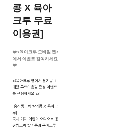
콩 X 육아
크루 무료
이용권]
❤️<육아크루 모바일 앱>
에서 이벤트 참여하세요
❤️
👶육아크루 앱에서 딸기콩 1
개월 무료이용권 증정 이벤트
를 신청하세요!👶
[웅진씽크빅 딸기콩 X 육아크
루]
국내 최대 어린이 오디오북 웅
진씽크빅 딸기콩과 육아크루