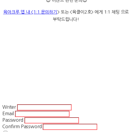
😍 이벤트 관련 문의😍
육아크루 앱 내 <1:1 문의하기
> 또는 <육클이2호> 에게 1:1 채팅 으로
부탁드립니다!
이벤트, 체험단, 무료, 증정, 당첨, 웅진씽크빅, 딸기콩, 딸기콩 무료이
용권, 딸기콩 체험, 체험, 1개월 무료, 오디오북, 키즈 오디오북, 어린
이 오디오북, 자장가, 잠자리 동요, 책육아, 오디오북 추천, 딸기콩 1개
월 체험, 딸기콩 무료체험, 오디오북 무료체험, 딸기콩 구독, 딸기콩 무
료구독, 딸기콩 후기, 딸기콩 혜택, 딸기콩 할인
Writer
Email
Password
Confirm Password