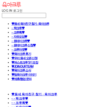
LOG IN
로그인
💖동네 육아친구 찾기 - 육아크루
· · 짝크루🧡
· · 크루톡🧡
· · 자유모임🧡
· · 원데이크루🧡
· · 원데이크루 신청🧡
· · 크루마켓🧡
💖육아크루 후기
💖우리 동네 오픈 신청
💖퍼스트크루 5기 모집
💖JOIN OUR TEAM
💖육아크루 소식
💖팀육아크루 이야기
💖제휴/협업 문의
💖동네 육아친구 찾기 - 육아크루
· · 짝크루🧡
· · 크루톡🧡