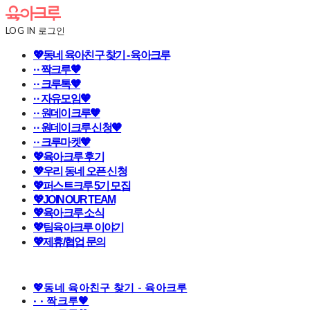
LOG IN
로그인
💖동네 육아친구 찾기 - 육아크루
· · 짝크루🧡
· · 크루톡🧡
· · 자유모임🧡
· · 원데이크루🧡
· · 원데이크루 신청🧡
· · 크루마켓🧡
💖육아크루 후기
💖우리 동네 오픈 신청
💖퍼스트크루 5기 모집
💖JOIN OUR TEAM
💖육아크루 소식
💖팀육아크루 이야기
💖제휴/협업 문의
💖동네 육아친구 찾기 - 육아크루
· · 짝크루🧡