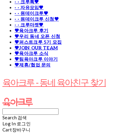
· · 크루톡🧡
· · 자유모임🧡
· · 원데이크루🧡
· · 원데이크루 신청🧡
· · 크루마켓🧡
💖육아크루 후기
💖우리 동네 오픈 신청
💖퍼스트크루 5기 모집
💖JOIN OUR TEAM
💖육아크루 소식
💖팀육아크루 이야기
💖제휴/협업 문의
육아크루 - 동네 육아친구 찾기
Search
검색
Log In
로그인
Cart
장바구니