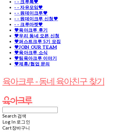
· · 크루톡🧡
· · 자유모임🧡
· · 원데이크루🧡
· · 원데이크루 신청🧡
· · 크루마켓🧡
💖육아크루 후기
💖우리 동네 오픈 신청
💖퍼스트크루 5기 모집
💖JOIN OUR TEAM
💖육아크루 소식
💖팀육아크루 이야기
💖제휴/협업 문의
육아크루 - 동네 육아친구 찾기
Search
검색
Log In
로그인
Cart
장바구니