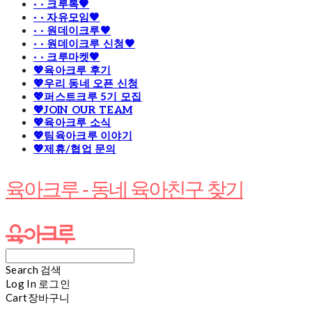
· · 크루톡🧡
· · 자유모임🧡
· · 원데이크루🧡
· · 원데이크루 신청🧡
· · 크루마켓🧡
💖육아크루 후기
💖우리 동네 오픈 신청
💖퍼스트크루 5기 모집
💖JOIN OUR TEAM
💖육아크루 소식
💖팀육아크루 이야기
💖제휴/협업 문의
육아크루 - 동네 육아친구 찾기
Search
검색
Log In
로그인
Cart
장바구니