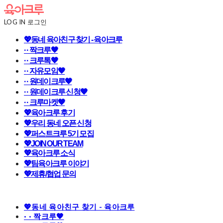
LOG IN
로그인
💖동네 육아친구 찾기 - 육아크루
· · 짝크루🧡
· · 크루톡🧡
· · 자유모임🧡
· · 원데이크루🧡
· · 원데이크루 신청🧡
· · 크루마켓🧡
💖육아크루 후기
💖우리 동네 오픈 신청
💖퍼스트크루 5기 모집
💖JOIN OUR TEAM
💖육아크루 소식
💖팀육아크루 이야기
💖제휴/협업 문의
💖동네 육아친구 찾기 - 육아크루
· · 짝크루🧡