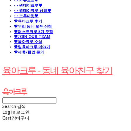
· · 자유모임🧡
· · 원데이크루🧡
· · 원데이크루 신청🧡
· · 크루마켓🧡
💖육아크루 후기
💖우리 동네 오픈 신청
💖퍼스트크루 5기 모집
💖JOIN OUR TEAM
💖육아크루 소식
💖팀육아크루 이야기
💖제휴/협업 문의
육아크루 - 동네 육아친구 찾기
Search
검색
Log In
로그인
Cart
장바구니