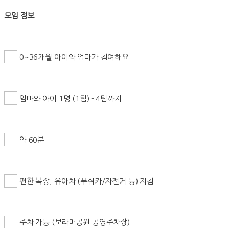
모임 정보
0~36개월 아이와 엄마가 참여해요
엄마와 아이 1명 (1팀) - 4팀까지
약 60분
편한 복장, 유아차 (푸쉬카/자전거 등) 지참
주차 가능 (보라매공원 공영주차장)