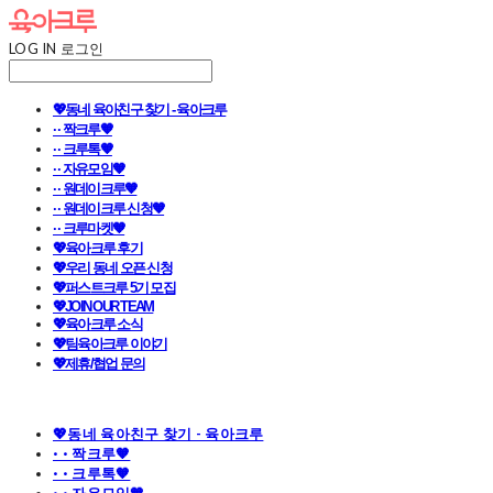
LOG IN
로그인
💖동네 육아친구 찾기 - 육아크루
· · 짝크루🧡
· · 크루톡🧡
· · 자유모임🧡
· · 원데이크루🧡
· · 원데이크루 신청🧡
· · 크루마켓🧡
💖육아크루 후기
💖우리 동네 오픈 신청
💖퍼스트크루 5기 모집
💖JOIN OUR TEAM
💖육아크루 소식
💖팀육아크루 이야기
💖제휴/협업 문의
💖동네 육아친구 찾기 - 육아크루
· · 짝크루🧡
· · 크루톡🧡