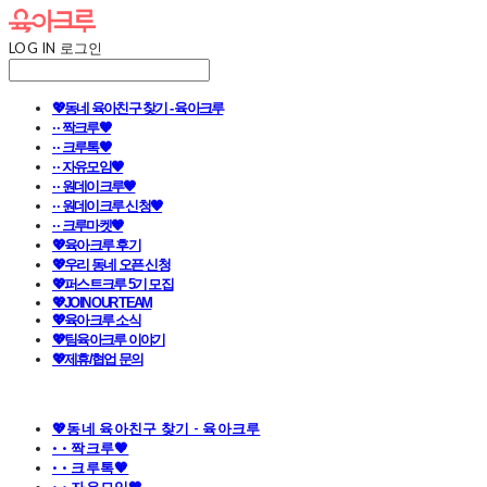
LOG IN
로그인
💖동네 육아친구 찾기 - 육아크루
· · 짝크루🧡
· · 크루톡🧡
· · 자유모임🧡
· · 원데이크루🧡
· · 원데이크루 신청🧡
· · 크루마켓🧡
💖육아크루 후기
💖우리 동네 오픈 신청
💖퍼스트크루 5기 모집
💖JOIN OUR TEAM
💖육아크루 소식
💖팀육아크루 이야기
💖제휴/협업 문의
💖동네 육아친구 찾기 - 육아크루
· · 짝크루🧡
· · 크루톡🧡