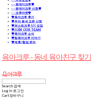
· · 자유모임🧡
· · 원데이크루🧡
· · 원데이크루 신청🧡
· · 크루마켓🧡
💖육아크루 후기
💖우리 동네 오픈 신청
💖퍼스트크루 5기 모집
💖JOIN OUR TEAM
💖육아크루 소식
💖팀육아크루 이야기
💖제휴/협업 문의
육아크루 - 동네 육아친구 찾기
Search
검색
Log In
로그인
Cart
장바구니