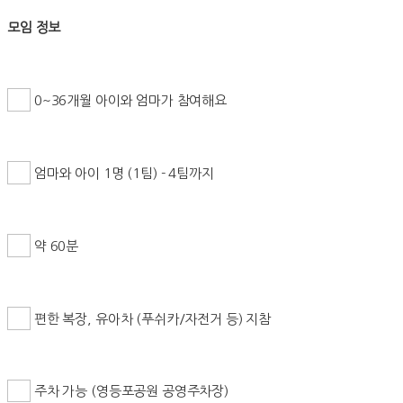
모임 정보
0~36개월 아이와 엄마가 참여해요
엄마와 아이 1명 (1팀) - 4팀까지
약 60분
편한 복장, 유아차 (푸쉬카/자전거 등) 지참
주차 가능 (영등포공원 공영주차장)