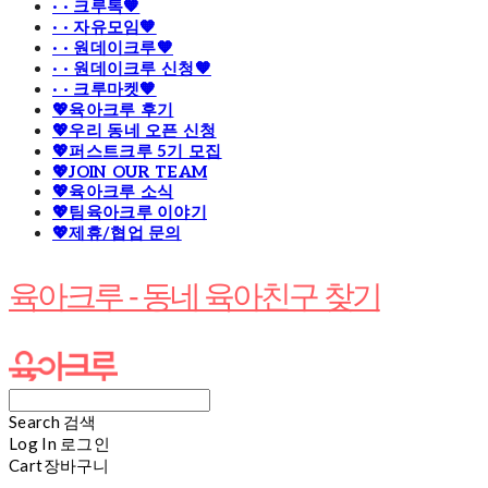
· · 크루톡🧡
· · 자유모임🧡
· · 원데이크루🧡
· · 원데이크루 신청🧡
· · 크루마켓🧡
💖육아크루 후기
💖우리 동네 오픈 신청
💖퍼스트크루 5기 모집
💖JOIN OUR TEAM
💖육아크루 소식
💖팀육아크루 이야기
💖제휴/협업 문의
육아크루 - 동네 육아친구 찾기
Search
검색
Log In
로그인
Cart
장바구니