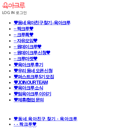
LOG IN
로그인
💖동네 육아친구 찾기 - 육아크루
· · 짝크루🧡
· · 크루톡🧡
· · 자유모임🧡
· · 원데이크루🧡
· · 원데이크루 신청🧡
· · 크루마켓🧡
💖육아크루 후기
💖우리 동네 오픈 신청
💖퍼스트크루 5기 모집
💖JOIN OUR TEAM
💖육아크루 소식
💖팀육아크루 이야기
💖제휴/협업 문의
💖동네 육아친구 찾기 - 육아크루
· · 짝크루🧡