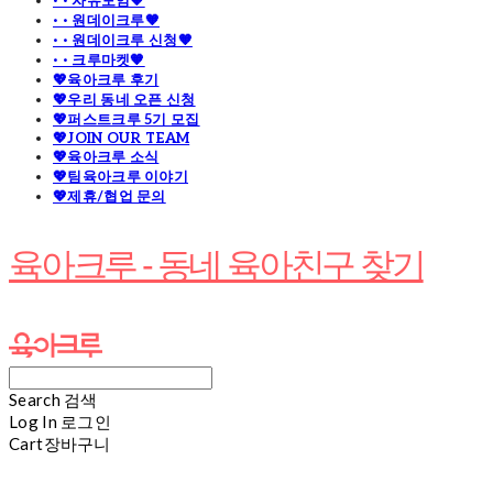
· · 자유모임🧡
· · 원데이크루🧡
· · 원데이크루 신청🧡
· · 크루마켓🧡
💖육아크루 후기
💖우리 동네 오픈 신청
💖퍼스트크루 5기 모집
💖JOIN OUR TEAM
💖육아크루 소식
💖팀육아크루 이야기
💖제휴/협업 문의
육아크루 - 동네 육아친구 찾기
Search
검색
Log In
로그인
Cart
장바구니