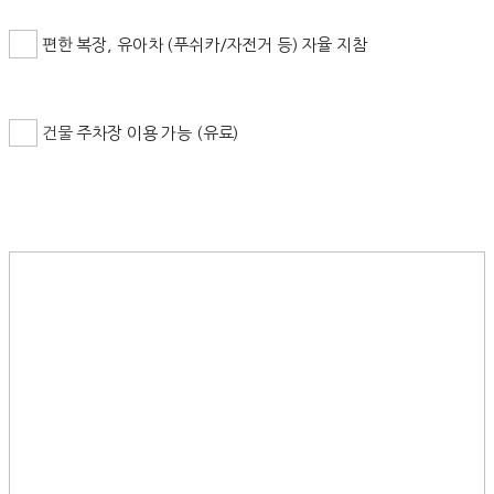
편한 복장, 유아차 (푸쉬카/자전거 등) 자율 지참
건물
주차장 이용 가능 (유료)