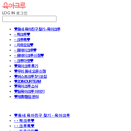
LOG IN
로그인
💖동네 육아친구 찾기 - 육아크루
· · 짝크루🧡
· · 크루톡🧡
· · 자유모임🧡
· · 원데이크루🧡
· · 원데이크루 신청🧡
· · 크루마켓🧡
💖육아크루 후기
💖우리 동네 오픈 신청
💖퍼스트크루 5기 모집
💖JOIN OUR TEAM
💖육아크루 소식
💖팀육아크루 이야기
💖제휴/협업 문의
💖동네 육아친구 찾기 - 육아크루
· · 짝크루🧡
· · 크루톡🧡