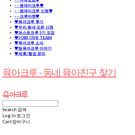
· · 자유모임🧡
· · 원데이크루🧡
· · 원데이크루 신청🧡
· · 크루마켓🧡
💖육아크루 후기
💖우리 동네 오픈 신청
💖퍼스트크루 5기 모집
💖JOIN OUR TEAM
💖육아크루 소식
💖팀육아크루 이야기
💖제휴/협업 문의
육아크루 - 동네 육아친구 찾기
Search
검색
Log In
로그인
Cart
장바구니