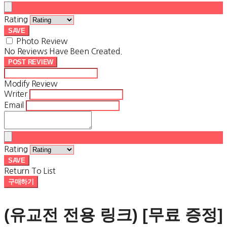
Rating
SAVE
Photo Review
No Reviews Have Been Created.
POST REVIEW
Modify Review
Writer
Email
Rating
SAVE
Return To List
구매하기
(유교전 전용 링크) [무료 증정]