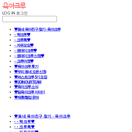
LOG IN
로그인
💖동네 육아친구 찾기 - 육아크루
· · 짝크루🧡
· · 크루톡🧡
· · 자유모임🧡
· · 원데이크루🧡
· · 원데이크루 신청🧡
· · 크루마켓🧡
💖육아크루 후기
💖우리 동네 오픈 신청
💖퍼스트크루 5기 모집
💖JOIN OUR TEAM
💖육아크루 소식
💖팀육아크루 이야기
💖제휴/협업 문의
💖동네 육아친구 찾기 - 육아크루
· · 짝크루🧡
· · 크루톡🧡