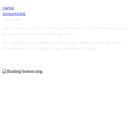
이용약관
개인정보처리방침
사업자정보확인
상호: 주식회사 다이노즈 | 대표: 이가영 | 개인정보관리책임자: 이가영 | 전화: 070-8110-6268 | 이메
일: yugacrew.official@gmail.com | help@yugacrew.com
주소: 서울특별시 강남구 선릉로93길 40 나라키움역삼A빌딩 408호 | 사업자등록번호:
498-86-
02591
| 통신판매:
제 2023-서울강남-05146호
| 호스팅제공자: (주)식스샵