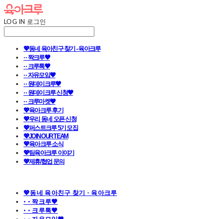
LOG IN
로그인
💖동네 육아친구 찾기 - 육아크루
· · 짝크루🧡
· · 크루톡🧡
· · 자유모임🧡
· · 원데이크루🧡
· · 원데이크루 신청🧡
· · 크루마켓🧡
💖육아크루 후기
💖우리 동네 오픈 신청
💖퍼스트크루 5기 모집
💖JOIN OUR TEAM
💖육아크루 소식
💖팀육아크루 이야기
💖제휴/협업 문의
💖동네 육아친구 찾기 - 육아크루
· · 짝크루🧡
· · 크루톡🧡