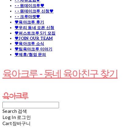
· · 자유모임🧡
· · 원데이크루🧡
· · 원데이크루 신청🧡
· · 크루마켓🧡
💖육아크루 후기
💖우리 동네 오픈 신청
💖퍼스트크루 5기 모집
💖JOIN OUR TEAM
💖육아크루 소식
💖팀육아크루 이야기
💖제휴/협업 문의
육아크루 - 동네 육아친구 찾기
Search
검색
Log In
로그인
Cart
장바구니